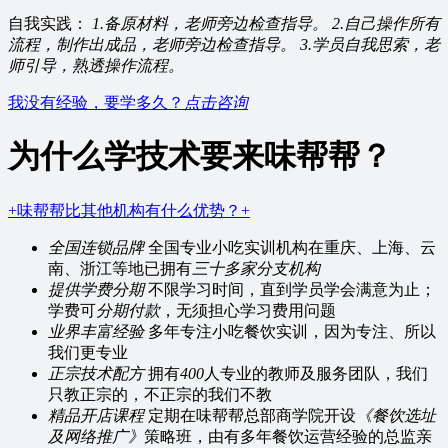
自我实践：
1.备原材料，老师旁边检查指导。
2.自己操作所有
流程，制作出成品，老师旁边检查指导。
3.学员自我思索，老
师引导，熟透操作流程。
我没有经验，要学多久？
点击咨询
为什么学技术要来味帮帮？
+味帮帮比其他机构有什么优势？+
全国连锁品牌
全国专业小吃实训机构在重庆、上海、云
南、浙江等地已拥有
三十多家分支机构
提供学费分期
不限学习时间，直到学员学会满意为止；
学费可
分期付款
，无须担心学习费用问题
业界丰富经验
多年专注小吃餐饮实训，因为专注、所以
我们更专业
正宗技术配方
拥有
400
人专业的教师及服务团队，我们
只教正宗的，不正宗的我们不教
精品开店课程
定期在味帮帮总部商学院开设
《餐饮选址
及网络推广》
策略班，由有多年餐饮运营经验的总监亲