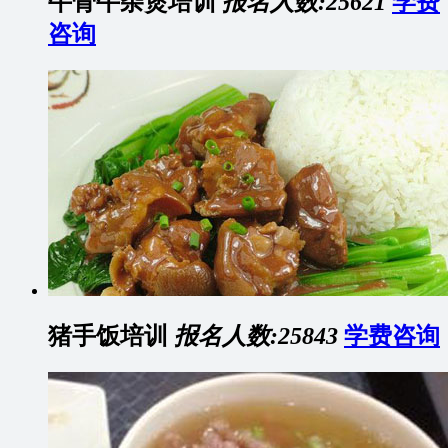
牛骨牛杂煲培训
报名人数:
25621
学费
咨询
猪手饭培训
报名人数:
25843
学费咨询